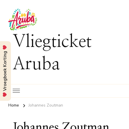
Vliegticket
Vroegboek Korting
Aruba
Home
Johannes Zoutman
Johannes Zoutman