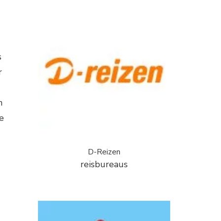
s
r
n
e
D-Reizen
reisbureaus