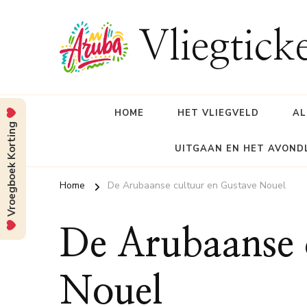
Vliegtick
HOME
HET VLIEGVELD
AL
Vroegboek Korting
UITGAAN EN HET AVOND
Home
De Arubaanse cultuur en Gustave Nouel
De Arubaanse 
Nouel