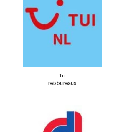
r
Tui
reisbureaus