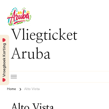
Vliegticket
Vroegboek Korting
Aruba
Home
Alto Vista
Alto Vista