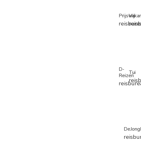
Prijsvrij
Vakan
reisbure
reis
D-
Tui
Reizen
reis
reisbure
DeJongI
reisbu