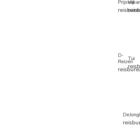
Prijsvrij
Vakan
reisbure
reis
D-
Tui
Reizen
reis
reisbure
DeJongI
reisbu